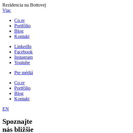
Rezidencia na Bottovej
Viac
Co.re
Portfólio
Blog
Kontakt
LinkedIn
Facebook
Instagram
Youtube
Pre médiá
Co.re
Portfólio
Blog
Kontakt
EN
Spoznajte
nás bližšie