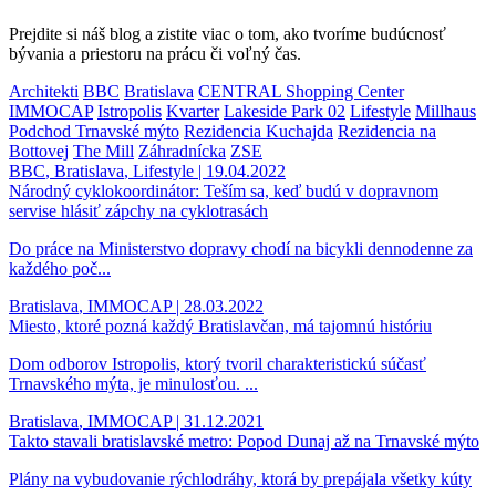
Prejdite si náš blog a zistite viac o tom, ako tvoríme budúcnosť
bývania a priestoru na prácu či voľný čas.
Architekti
BBC
Bratislava
CENTRAL Shopping Center
IMMOCAP
Istropolis
Kvarter
Lakeside Park 02
Lifestyle
Millhaus
Podchod Trnavské mýto
Rezidencia Kuchajda
Rezidencia na
Bottovej
The Mill
Záhradnícka
ZSE
BBC
,
Bratislava
,
Lifestyle
| 19.04.2022
Národný cyklokoordinátor: Teším sa, keď budú v dopravnom
servise hlásiť zápchy na cyklotrasách
Do práce na Ministerstvo dopravy chodí na bicykli dennodenne za
každého poč...
Bratislava
,
IMMOCAP
| 28.03.2022
Miesto, ktoré pozná každý Bratislavčan, má tajomnú históriu
Dom odborov Istropolis, ktorý tvoril charakteristickú súčasť
Trnavského mýta, je minulosťou. ...
Bratislava
,
IMMOCAP
| 31.12.2021
Takto stavali bratislavské metro: Popod Dunaj až na Trnavské mýto
Plány na vybudovanie rýchlodráhy, ktorá by prepájala všetky kúty