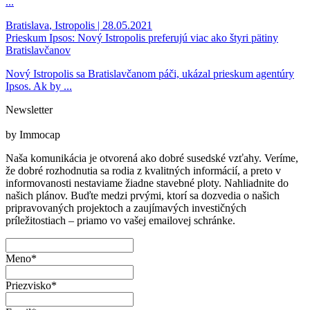
...
Bratislava
,
Istropolis
| 28.05.2021
Prieskum Ipsos: Nový Istropolis preferujú viac ako štyri pätiny
Bratislavčanov
Nový Istropolis sa Bratislavčanom páči, ukázal prieskum agentúry
Ipsos. Ak by ...
Newsletter
by Immocap
Naša komunikácia je otvorená ako dobré susedské vzťahy. Veríme,
že dobré rozhodnutia sa rodia z kvalitných informácií, a preto v
informovanosti nestaviame žiadne stavebné ploty. Nahliadnite do
našich plánov. Buďte medzi prvými, ktorí sa dozvedia o našich
pripravovaných projektoch a zaujímavých investičných
príležitostiach – priamo vo vašej emailovej schránke.
Meno*
Priezvisko*