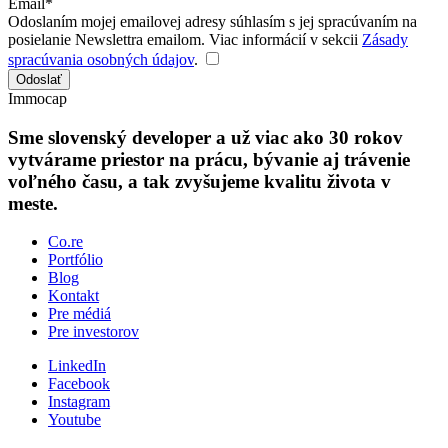
Email*
Odoslaním mojej emailovej adresy súhlasím s jej spracúvaním na
posielanie Newslettra emailom. Viac informácií v sekcii
Zásady
spracúvania osobných údajov
.
Odoslať
Immocap
Sme slovenský developer a už viac ako 30 rokov
vytvárame priestor na prácu, bývanie aj trávenie
voľného času, a tak zvyšujeme kvalitu života v
meste.
Co.re
Portfólio
Blog
Kontakt
Pre médiá
Pre investorov
LinkedIn
Facebook
Instagram
Youtube