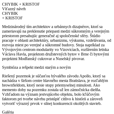
CHYBIK + KRISTOF
Víťazný návrh
CHYBIK
+ KRISTOF
Medzinárodný tím architektov a urbánnych dizajnérov, ktorí sa
zameriavajú na preklenutie priepasti medzi súkromným a verejným
priestorom presahujúc generačné aj spoločenské sféry. Štúdio
pracuje v oblasti architektúry, urbanizmu, výskumu, vzdelávania, od
rozvoja miest po verejné a súkromné budovy. Stoja napríklad za
Vývojovým centrom modularity vo Vizoviciach, rozšírením letiska
Václava Havla, projektom družstevných bytov v Brne či bytovými
projektmi Modřanský cukrovar a Nuselský pivovar.
Symbióza a rešpekt medzi starým a novým
Riešený pozemok je súčasťou bývalého závodu Apollo, ktorý sa
nachádza v širšom centre hlavného mesta Bratislava, je rozľahlým
brownfieldom, ktorý nesie stopy priemyselnej minulosti. Ako
memento doby na pozemku zostala už len zámočnícka dielňa.
Vzhľadom na význam jestvujúceho objektu, bolo kľúčovým
faktorom pri tvorbe návrhu pristúpiť citlivo k histórii a zároveň
vytvoriť výrazný prvok v silnej konkurencii okolitých stavieb.
Galéria