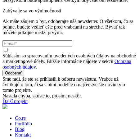
terasy, ktorá bude sprístupnená všetkým obyvateľom rezidencie.
Zabývajte sa vo výnimočnosti
Ak máte záujem o byt, odoberajte náš newsletter. O všetkom, čo sa
pohne, budete vedieť ešte pred vrabcami na streche. Bývať tak
môžete pokojne medzi prvými.
Súhlasím so spracovaním uvedených osobných údajov na obchodné
a marketingové účely. Bližšie informácie nájdete v sekcii
Ochrana
osobných údajov
.
Odoberať
Sme radi, že ste sa prihlásili k odberu newslettra. Vrabce už
čvirikajú o tom, či sa s nimi podelíte o najčerstvejšie novinky o
tomto projekte.
Nastala chyba, skúste to, prosím, neskôr.
Ďalší projekt
Co.re
Portfólio
Blog
Kontakt