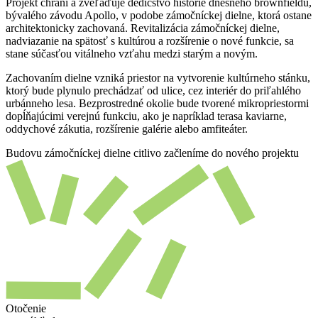
Projekt chráni a zveľaďuje dedičstvo histórie dnešného brownfieldu,
bývalého závodu Apollo, v podobe zámočníckej dielne, ktorá ostane
architektonicky zachovaná. Revitalizácia zámočníckej dielne,
nadviazanie na spätosť s kultúrou a rozšírenie o nové funkcie, sa
stane súčasťou vitálneho vzťahu medzi starým a novým.
Zachovaním dielne vzniká priestor na vytvorenie kultúrneho stánku,
ktorý bude plynulo prechádzať od ulice, cez interiér do priľahlého
urbánneho lesa. Bezprostredné okolie bude tvorené mikropriestormi
dopĺňajúcimi verejnú funkciu, ako je napríklad terasa kaviarne,
oddychové zákutia, rozšírenie galérie alebo amfiteáter.
Budovu zámočníckej dielne citlivo začleníme do nového projektu
Otočenie