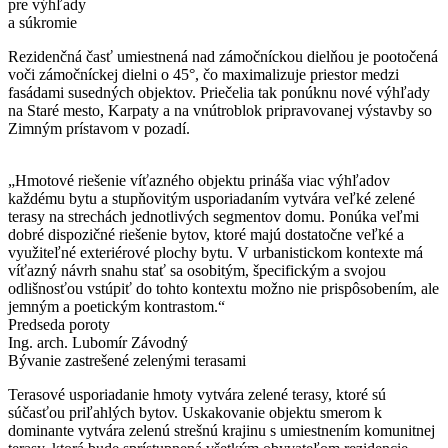
pre výhľady
a súkromie
Rezidenčná časť umiestnená nad zámočníckou dielňou je pootočená
voči zámočníckej dielni o 45°, čo maximalizuje priestor medzi
fasádami susedných objektov. Priečelia tak ponúknu nové výhľady
na Staré mesto, Karpaty a na vnútroblok pripravovanej výstavby so
Zimným prístavom v pozadí.
„Hmotové riešenie víťazného objektu prináša viac výhľadov
každému bytu a stupňovitým usporiadaním vytvára veľké zelené
terasy na strechách jednotlivých segmentov domu. Ponúka veľmi
dobré dispozičné riešenie bytov, ktoré majú dostatočne veľké a
využiteľné exteriérové plochy bytu. V urbanistickom kontexte má
víťazný návrh snahu stať sa osobitým, špecifickým a svojou
odlišnosťou vstúpiť do tohto kontextu možno nie prispôsobením, ale
jemným a poetickým kontrastom.“
Predseda poroty
Ing. arch. Lubomír Závodný
Bývanie zastrešené zelenými terasami
Terasové usporiadanie hmoty vytvára zelené terasy, ktoré sú
súčasťou priľahlých bytov. Uskakovanie objektu smerom k
dominante vytvára zelenú strešnú krajinu s umiestnením komunitnej