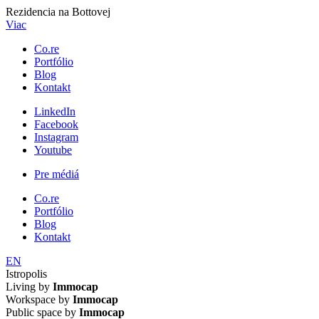
Rezidencia na Bottovej
Viac
Co.re
Portfólio
Blog
Kontakt
LinkedIn
Facebook
Instagram
Youtube
Pre médiá
Co.re
Portfólio
Blog
Kontakt
EN
Istropolis
Living by
Immocap
Workspace by
Immocap
Public space by
Immocap