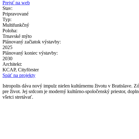
Prejsť na web
Stav:
Pripravované
Typ:
Multifunkčný
Poloha:
Trnavské mýto
Plánovaný začiatok výstavby:
2025
Plánovaný koniec výstavby:
2030
Architekt:
KCAP, Cityförster
Späť na projekty
Istropolis dáva nový impulz nielen kultúrnemu životu v Bratislave.
pre život. Jej srdcom je moderný kultúrno-spoločenský priestor, dopl
všetci stretávať.