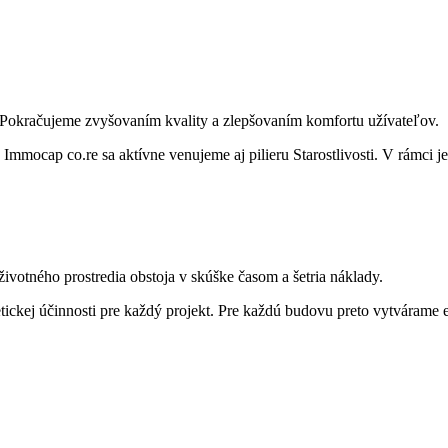
i. Pokračujeme zvyšovaním kvality a zlepšovaním komfortu užívateľov.
mmocap co.re sa aktívne venujeme aj pilieru Starostlivosti. V rámci je
životného prostredia obstoja v skúške časom a šetria náklady.
getickej účinnosti pre každý projekt. Pre každú budovu preto vytvárame 