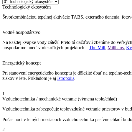
Technologický ekosystém
Štvorkombináciou tepelnej aktivácie TABS, externého tienenia, fotov
Vodné hospodárstvo
Na každej kvapke vody záleží. Preto tú dažďovú zberáme do veľký
hospodárime hneď v niekoľkých projektoch –
The Mill
,
Millhaus
,
Kv
Energetický koncept
Pri stanovení energetického konceptu je dôležité dbať na tepelno-tech
ziskov v lete. Príkladom je aj
Istropolis
.
1
Vzduchotechnika / mechanické vetranie (výmena teplo/chlad)
Vzduchotechnika zabezpečuje teplovzdušné vetranie priestorov v bu
Počas noci v letných mesiacoch vzduchotechnika pasívne chladí bud
2