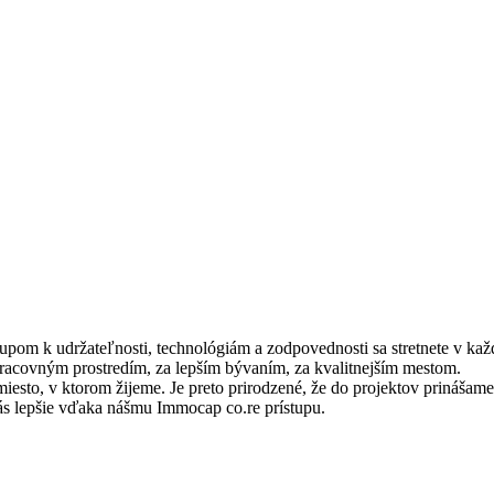
om k udržateľnosti, technológiám a zodpovednosti sa stretnete v každ
pracovným prostredím, za lepším bývaním, za kvalitnejším mestom.
iesto, v ktorom žijeme. Je preto prirodzené, že do projektov prinášame
nás lepšie vďaka nášmu Immocap co.re prístupu.