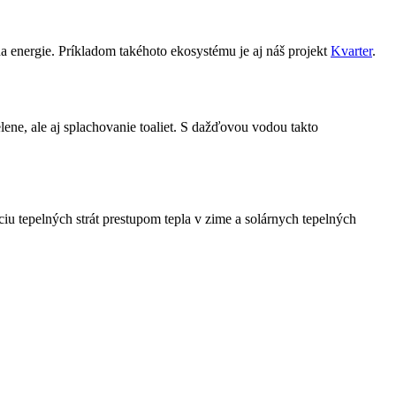
dy na energie. Príkladom takéhoto ekosystému je aj náš projekt
Kvarter
.
zelene, ale aj splachovanie toaliet. ​​S dažďovou vodou takto
́ciu tepelných strát prestupom tepla v zime a solárnych tepelných