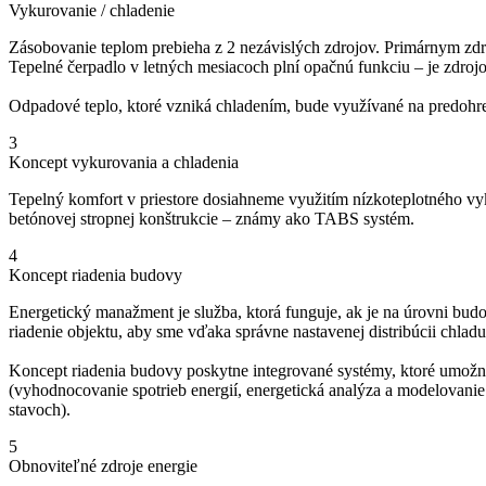
Vykurovanie / chladenie
Zásobovanie teplom prebieha z 2 nezávislých zdrojov. Primárnym zdroj
Tepelné čerpadlo v letných mesiacoch plní opačnú funkciu – je zdro
Odpadové teplo, ktoré vzniká chladením, bude využívané na predoh
3
Koncept vykurovania a chladenia
Tepelný komfort v priestore dosiahneme využitím nízkoteplotného v
betónovej stropnej konštrukcie – známy ako TABS systém.
4
Koncept riadenia budovy
Energetický manažment je služba, ktorá funguje, ak je na úrovni bu
riadenie objektu, aby sme vďaka správne nastavenej distribúcii chladu
Koncept riadenia budovy poskytne integrované systémy, ktoré umožnia 
(vyhodnocovanie spotrieb energií, energetická analýza a modelovanie o
stavoch).
5
Obnoviteľné zdroje energie