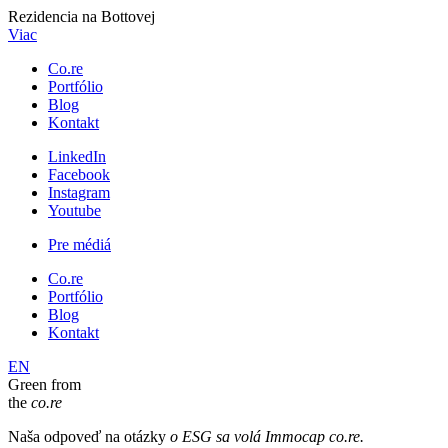
Rezidencia na Bottovej
Viac
Co.re
Portfólio
Blog
Kontakt
LinkedIn
Facebook
Instagram
Youtube
Pre médiá
Co.re
Portfólio
Blog
Kontakt
EN
Green from
the
co.re
Naša odpoveď na otázky
o ESG sa volá Immocap co.re.