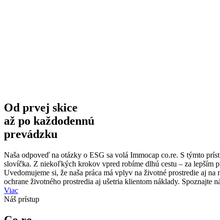
Od prvej skice
až po každodennú
prevádzku
Naša odpoveď na otázky o ESG sa volá Immocap co.re. S týmto prístup
slovíčka. Z niekoľkých krokov vpred robíme dlhú cestu – za lepším 
Uvedomujeme si, že naša práca má vplyv na životné prostredie aj na m
ochrane životného prostredia aj ušetria klientom náklady. Spoznajte 
Viac
Náš prístup
Co.re