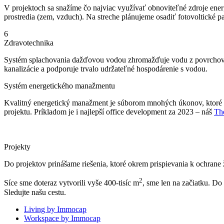
V projektoch sa snažíme čo najviac využívať obnoviteľné zdroje e
prostredia (zem, vzduch). Na streche plánujeme osadiť fotovoltické p
6
Zdravotechnika
Systém splachovania dažďovou vodou zhromažďuje vodu z povrchov, ak
kanalizácie a podporuje trvalo udržateľné hospodárenie s vodou.
Systém energetického manažmentu
Kvalitný energetický manažment je súborom mnohých úkonov, ktoré vo
projektu. Príkladom je i najlepší office development za 2023 – náš
Th
Projekty
Do projektov prinášame riešenia, ktoré okrem prispievania k ochrane 
2
Síce sme doteraz vytvorili vyše 400-tisíc m
, sme len na začiatku. D
Sledujte našu cestu.
Living by Immocap
Workspace by Immocap