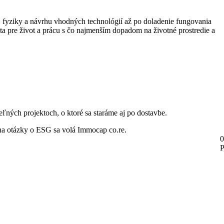
ej fyziky a návrhu vhodných technológií až po doladenie fungovania
ta pre život a prácu s čo najmenším dopadom na životné prostredie a
ľných projektoch, o ktoré sa staráme aj po dostavbe.
 na otázky o ESG sa volá Immocap co.re.
0
P