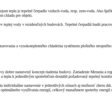
om tepla je tepelné čerpadlo vzduch-voda, resp. zem-voda. Ako špičkov
jom chladu pre objekt.
rev teplej vody v rezidenčných budovách. Tepelné čerpadlá budú pr
ykurovania a vysokoteplotného chladenia systémom plošného stropného
dovy dobre nastavený koncept riadenia budovy. Zariadenie Merania a regul
 a tepla k jednotlivým spotrebičom dosiahli požadovaný tepelný komfor
individuálne nastavenie v jednotlivých zónach aj možnosť zberu dát. R
ptimálneho využívania energií, celkový manažment spotreby energií 