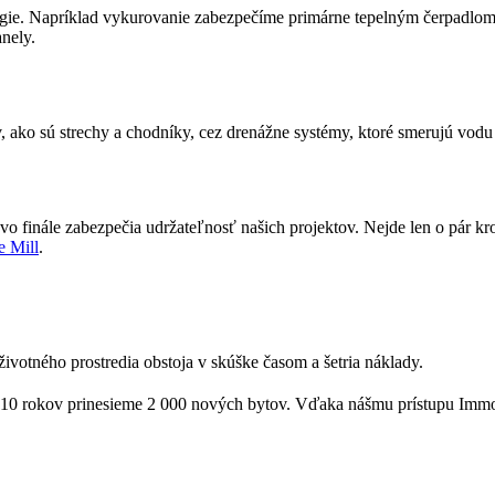
nergie. Napríklad vykurovanie zabezpečíme primárne tepelným čerpadlo
anely.
o sú strechy a chodníky, cez drenážne systémy, ktoré smerujú vodu d
 finále zabezpečia udržateľnosť našich projektov. Nejde len o pár kro
e Mill
.
životného prostredia obstoja v skúške časom a šetria náklady.
o 10 rokov prinesieme 2 000 nových bytov. Vďaka nášmu prístupu Immo