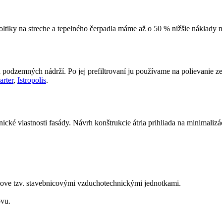
oltiky na streche a tepelného čerpadla máme až o 50 % nižšie nákla
ch podzemných nádrží. Po jej prefiltrovaní ju používame na polievanie 
arter
,
Istropolis
.
nické vlastnosti fasády. Návrh konštrukcie átria prihliada na minimaliza
dove tzv. stavebnicovými vzduchotechnickými jednotkami.
ovu.