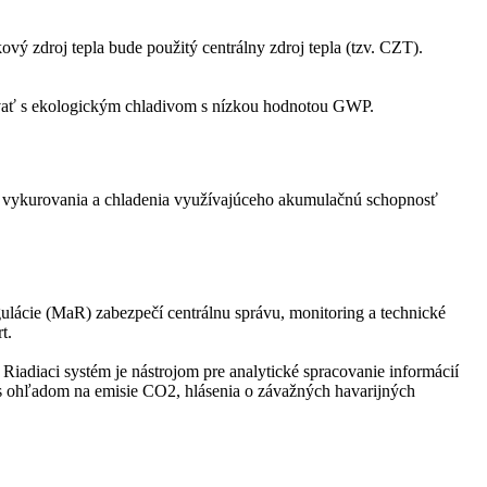
ý zdroj tepla bude použitý centrálny zdroj tepla (tzv. CZT).
acovať s ekologickým chladivom s nízkou hodnotou GWP.
 vykurovania a chladenia využívajúceho akumulačnú schopnosť
ácie (MaR) zabezpečí centrálnu správu, monitoring a technické
t.
iadiaci systém je nástrojom pre analytické spracovanie informácií
s ohľadom na emisie CO2, hlásenia o závažných havarijných