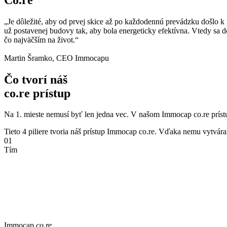
„Je dôležité, aby od prvej skice až po každodennú prevádzku došl
už postavenej budovy tak, aby bola energeticky efektívna. Vtedy sa dosta
čo najväčším na život.“
Martin Šramko, CEO Immocapu
Čo tvorí náš
co.re prístup
Na 1. mieste nemusí byť len jedna vec. V našom Immocap co.re prístu
Tieto 4 piliere tvoria náš prístup Immocap co.re. Vďaka nemu vytvá
01
Tím
Immocap
co.re