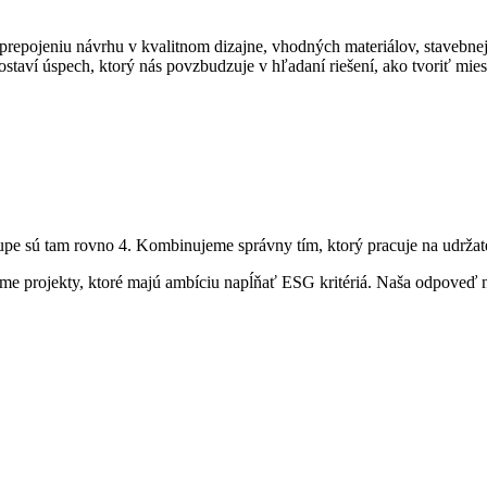
o k prepojeniu návrhu v kvalitnom dizajne, vhodných materiálov, stavebn
ví úspech, ktorý nás povzbudzuje v hľadaní riešení, ako tvoriť mies
pe sú tam rovno 4. Kombinujeme správny tím, ktorý pracuje na udržate
rame projekty, ktoré majú ambíciu napĺňať ESG kritériá. Naša odpoveď