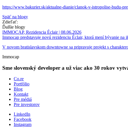
https://www.bakurier.sk/aktualne-dianie/clanok-v-istropolise-budu-pre
Späť na blogy
Zdieľať:
Ďalšie blogy
IMMOCAP
,
Rezidencia Éclair
| 08.06.2026
Immocap predstavuje novú rezidenciu Éclair, ktorá mení bývanie na 
V novom bratislavskom downtowne sa pripravuje projekt s charakte
Immocap
Sme slovenský developer a už viac ako 30 rokov vytvá
Co.re
Portfólio
Blog
Kontakt
Pre médiá
Pre investorov
LinkedIn
Facebook
Instagram