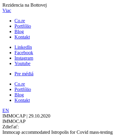
Rezidencia na Bottovej
Viac
Co.re
Portfólio
Blog
Kontakt
LinkedIn
Facebook
Instagram
Youtube
Pre médiá
Co.re
Portfólio
Blog
Kontakt
EN
IMMOCAP | 29.10.2020
IMMOCAP
Zdieľať:
Immocap accommodated Istropolis for Covid mass-testing