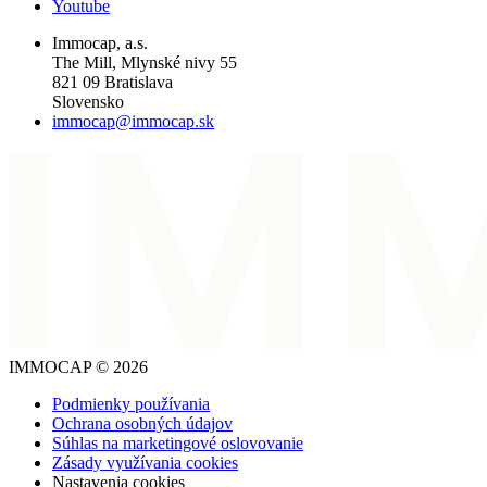
Youtube
Immocap, a.s.
The Mill, Mlynské nivy 55
821 09 Bratislava
Slovensko
immocap@immocap.sk
IMMOCAP © 2026
Podmienky používania
Ochrana osobných údajov
Súhlas na marketingové oslovovanie
Zásady využívania cookies
Nastavenia cookies