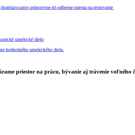
-bratislavcanov-pripravene-tri-odberne-miesta-na-testovanie
ikonické umelecké dielo
rom hodnotného umeleckého diela.
rame priestor na prácu, bývanie aj trávenie voľného ča