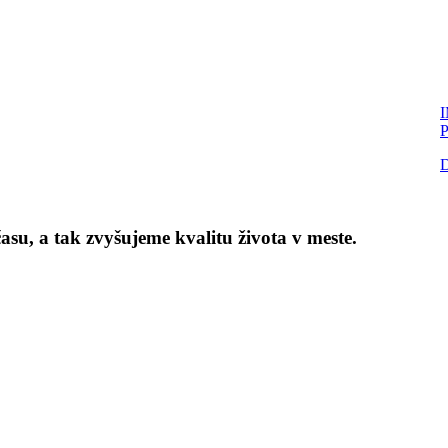
P
D
su, a tak zvyšujeme kvalitu života v meste.