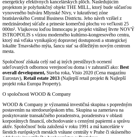
energeticky efektívnych kancelárskych plôch. Nasledujúcim
projektom je polyfunkčný objekt THE MILL, ktorý bude súčasťou
vynoveného bulváru Mlynské Nivy, v lukratívnej zóne
bratislavského Central Business Districtu. Jeho návrh vzišiel z
medzinárodnej súťaže a prinesie komerčnú plochu vo veľkosti 25
000m². Vlajkovou loďou Immocapu je projekt vitálnej štvrte NOVÝ
ISTROPOLIS s víziou moderného kultúrno-kongresového centra,
ktorý má vďaka vynikajúcej dopravnej dostupnosti a strategickej
lokalite Trnavského mýta, šancu stať sa dôležitým novým centrom
mesta.
Spoločnosť získala celý rad aj iných prestížnych ocenení
udeľovaných odbornou verejnosťou doma i v zahraničí ako:
Best
overall development,
Stavba roka, Visio 2020 (Cena magazínu
Eurostav),
Retail estate 2013
(Najlepší retail projekt & Najlepší
projekt roka Europa Property).
O spoločnosti WOOD & Company
WOOD & Company je významná investičná skupina s popredným
postavením na stredoeurópskom trhu. Skupina sa zameriava na
poskytovanie transakčného poradenstva, poradenstva v oblasti
korporátnych financií, obchodovanie s cennými papiermi a správu
aktív. Spoločnosť bola založená v roku 1991 a má kancelárie v
šiestich európskych mestách vrátane centrály v Prahe či skúseného