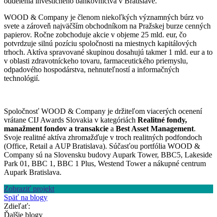
oddelenia investičného bankovníctva v Bratislave.
WOOD & Company je členom niekoľkých významných búrz vo
svete a zároveň najväčším obchodníkom na Pražskej burze cenných
papierov. Ročne zobchoduje akcie v objeme 25 mld. eur, čo
potvrdzuje silnú pozíciu spoločnosti na miestnych kapitálových
trhoch. Aktíva spravované skupinou dosahujú takmer 1 mld. eur a to
v oblasti zdravotníckeho tovaru, farmaceutického priemyslu,
odpadového hospodárstva, nehnuteľností a informačných
technológií.
Spoločnosť WOOD & Company je držiteľom viacerých ocenení
vrátane CIJ Awards Slovakia v kategóriách
Realitné fondy,
manažment fondov a transakcie
a
Best Asset Management
.
Svoje realitné aktíva zhromažďuje v troch realitných podfondoch
(Office, Retail a AUP Bratislava). Súčasťou portfólia WOOD &
Company sú na Slovensku budovy Aupark Tower, BBC5, Lakeside
Park 01, BBC 1, BBC 1 Plus, Westend Tower a nákupné centrum
Aupark Bratislava.
Zobraziť projekt
Späť na blogy
Zdieľať:
Ďalšie blogy