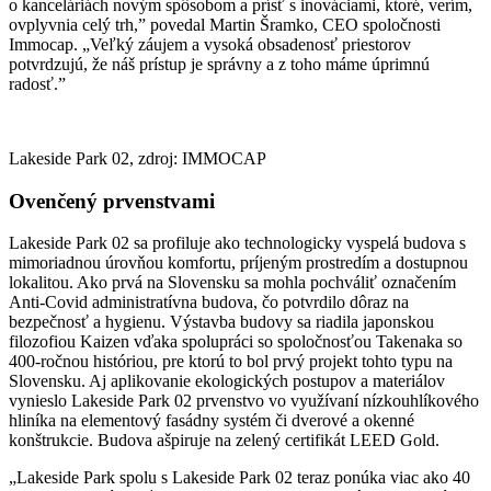
o kanceláriách novým spôsobom a prísť s inováciami, ktoré, verím,
ovplyvnia celý trh,” povedal Martin Šramko, CEO spoločnosti
Immocap. „Veľký záujem a vysoká obsadenosť priestorov
potvrdzujú, že náš prístup je správny a z toho máme úprimnú
radosť.”
Lakeside Park 02, zdroj: IMMOCAP
Ovenčený prvenstvami
Lakeside Park 02 sa profiluje ako technologicky vyspelá budova s
mimoriadnou úrovňou komfortu, príjeným prostredím a dostupnou
lokalitou. Ako prvá na Slovensku sa mohla pochváliť označením
Anti-Covid administratívna budova, čo potvrdilo dôraz na
bezpečnosť a hygienu. Výstavba budovy sa riadila japonskou
filozofiou Kaizen vďaka spolupráci so spoločnosťou Takenaka so
400-ročnou históriou, pre ktorú to bol prvý projekt tohto typu na
Slovensku. Aj aplikovanie ekologických postupov a materiálov
vynieslo Lakeside Park 02 prvenstvo vo využívaní nízkouhlíkového
hliníka na elementový fasádny systém či dverové a okenné
konštrukcie. Budova ašpiruje na zelený certifikát LEED Gold.
„Lakeside Park spolu s Lakeside Park 02 teraz ponúka viac ako 40