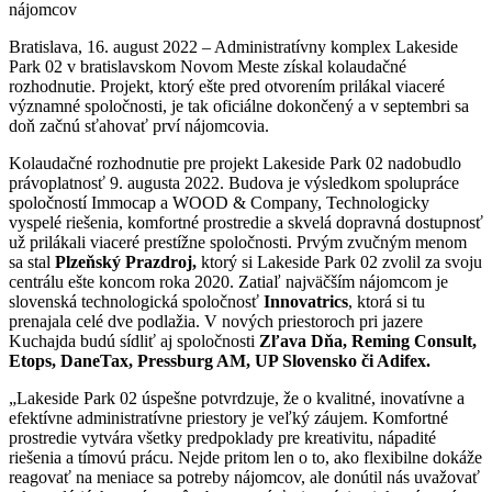
nájomcov
Bratislava, 16. august 2022 – Administratívny komplex Lakeside
Park 02 v bratislavskom Novom Meste získal kolaudačné
rozhodnutie. Projekt, ktorý ešte pred otvorením prilákal viaceré
významné spoločnosti, je tak oficiálne dokončený a v septembri sa
doň začnú sťahovať prví nájomcovia.
Kolaudačné rozhodnutie pre projekt Lakeside Park 02 nadobudlo
právoplatnosť 9. augusta 2022. Budova je výsledkom spolupráce
spoločností Immocap a WOOD & Company, Technologicky
vyspelé riešenia, komfortné prostredie a skvelá dopravná dostupnosť
už prilákali viaceré prestížne spoločnosti. Prvým zvučným menom
sa stal
Plzeňský Prazdroj,
ktorý si Lakeside Park 02 zvolil za svoju
centrálu ešte koncom roka 2020. Zatiaľ najväčším nájomcom je
slovenská technologická spoločnosť
Innovatrics
, ktorá si tu
prenajala celé dve podlažia. V nových priestoroch pri jazere
Kuchajda budú sídliť aj spoločnosti
Zľava Dňa, Reming Consult,
Etops, DaneTax, Pressburg AM, UP Slovensko či Adifex.
„Lakeside Park 02 úspešne potvrdzuje, že o kvalitné, inovatívne a
efektívne administratívne priestory je veľký záujem. Komfortné
prostredie vytvára všetky predpoklady pre kreativitu, nápadité
riešenia a tímovú prácu. Nejde pritom len o to, ako flexibilne dokáže
reagovať na meniace sa potreby nájomcov, ale donútil nás uvažovať