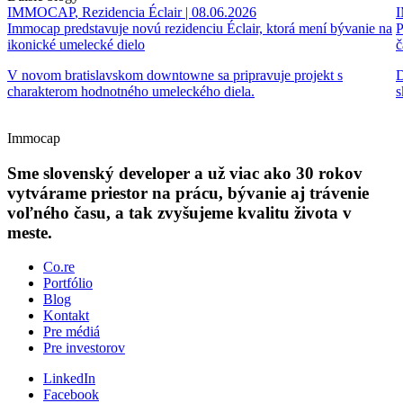
IMMOCAP
,
Rezidencia Éclair
| 08.06.2026
Immocap predstavuje novú rezidenciu Éclair, ktorá mení bývanie na
P
ikonické umelecké dielo
č
V novom bratislavskom downtowne sa pripravuje projekt s
D
charakterom hodnotného umeleckého diela.
s
Immocap
Sme slovenský developer a už viac ako 30 rokov
vytvárame priestor na prácu, bývanie aj trávenie
voľného času, a tak zvyšujeme kvalitu života v
meste.
Co.re
Portfólio
Blog
Kontakt
Pre médiá
Pre investorov
LinkedIn
Facebook