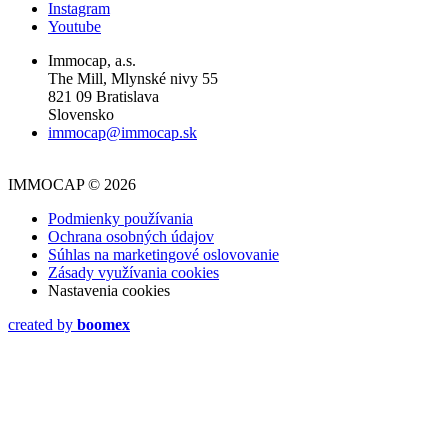
Instagram
Youtube
Immocap, a.s.
The Mill, Mlynské nivy 55
821 09 Bratislava
Slovensko
immocap@immocap.sk
IMMOCAP © 2026
Podmienky používania
Ochrana osobných údajov
Súhlas na marketingové oslovovanie
Zásady využívania cookies
Nastavenia cookies
created by
boomex