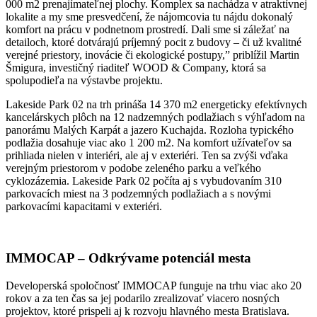
000 m2 prenajímateľnej plochy. Komplex sa nachádza v atraktívnej
lokalite a my sme presvedčení, že nájomcovia tu nájdu dokonalý
komfort na prácu v podnetnom prostredí. Dali sme si záležať na
detailoch, ktoré dotvárajú príjemný pocit z budovy – či už kvalitné
verejné priestory, inovácie či ekologické postupy,” priblížil Martin
Šmigura, investičný riaditeľ WOOD & Company, ktorá sa
spolupodieľa na výstavbe projektu.
Lakeside Park 02 na trh prináša 14 370 m2 energeticky efektívnych
kancelárskych plôch na 12 nadzemných podlažiach s výhľadom na
panorámu Malých Karpát a jazero Kuchajda. Rozloha typického
podlažia dosahuje viac ako 1 200 m2. Na komfort užívateľov sa
prihliada nielen v interiéri, ale aj v exteriéri. Ten sa zvýši vďaka
verejným priestorom v podobe zeleného parku a veľkého
cyklozázemia. Lakeside Park 02 počíta aj s vybudovaním 310
parkovacích miest na 3 podzemných podlažiach a s novými
parkovacími kapacitami v exteriéri.
IMMOCAP – Odkrývame potenciál mesta
Developerská spoločnosť IMMOCAP funguje na trhu viac ako 20
rokov a za ten čas sa jej podarilo zrealizovať viacero nosných
projektov, ktoré prispeli aj k rozvoju hlavného mesta Bratislava.