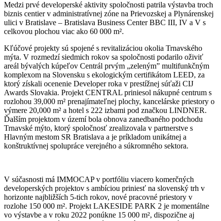
Medzi prvé developerské aktivity spoločnosti patrila výstavba troch
biznis centier v administratívnej zóne na Prievozskej a Plynárenskej
ulici v Bratislave – Bratislava Business Center BBC III, IV a V s
celkovou plochou viac ako 60 000 m².
Kľúčové projekty sú spojené s revitalizáciou okolia Trnavského
mýta. V rozmedzí siedmich rokov sa spoločnosti podarilo oživiť
areál bývalých kúpeľov Centrál prvým „zeleným” multifunkčným
komplexom na Slovensku s ekologickým certifikátom LEED, za
ktorý získali ocenenie Developer roka v prestížnej súťaži CIJ
Awards Slovakia. Projekt CENTRAL priniesol nákupné centrum s
rozlohou 39,000 m² prenajímateľnej plochy, kancelárske priestory o
výmere 20,000 m² a hotel s 222 izbami pod značkou LINDNER.
Ďalším projektom v území bola obnova zanedbaného podchodu
Trnavské mýto, ktorý spoločnosť zrealizovala v partnerstve s
Hlavným mestom SR Bratislava a je príkladom unikátnej a
konštruktívnej spolupráce verejného a súkromného sektora.
V súčasnosti má IMMOCAP v portfóliu viacero komerčných
developerských projektov s ambíciou priniesť na slovenský trh v
horizonte najbližších 5-tich rokov, nové pracovné priestory v
rozlohe 150 000 m². Projekt LAKESIDE PARK 2 je momentálne
vo výstavbe a v roku 2022 ponúkne 15 000 m², dispozične aj