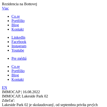
Rezidencia na Bottovej
Viac
Co.re
Portfólio
Blog
Kontakt
LinkedIn
Facebook
Instagram
Youtube
Pre médiá
Co.re
Portfólio
Blog
Kontakt
EN
IMMOCAP | 16.08.2022
IMMOCAP
,
Lakeside Park 02
Zdieľať:
Lakeside Park 02 je skolaudovaný, od septembra privíta prvých