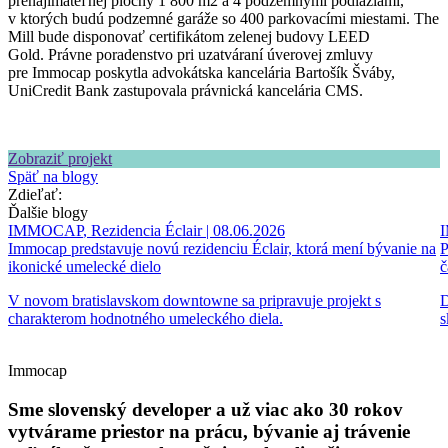
prenajímateľnej plochy 1 800 m2 a 4 podzemnými podlažiami,
v ktorých budú podzemné garáže so 400 parkovacími miestami. The
Mill bude disponovať certifikátom zelenej budovy LEED
Gold. Právne poradenstvo pri uzatváraní úverovej zmluvy
pre Immocap poskytla advokátska kancelária Bartošík Šváby,
UniCredit Bank zastupovala právnická kancelária CMS.
Zobraziť projekt
Späť na blogy
Zdieľať:
Ďalšie blogy
IMMOCAP
,
Rezidencia Éclair
| 08.06.2026
Immocap predstavuje novú rezidenciu Éclair, ktorá mení bývanie na
P
ikonické umelecké dielo
č
V novom bratislavskom downtowne sa pripravuje projekt s
D
charakterom hodnotného umeleckého diela.
s
Immocap
Sme slovenský developer a už viac ako 30 rokov
vytvárame priestor na prácu, bývanie aj trávenie