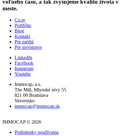
voľného času, a tak zvyšujeme kvalitu života v
meste.
Co.re
Portfólio
Blog
Kontakt
Pre médiá
Pre investorov
LinkedIn
Facebook
Instagram
Youtube
Immocap, a.s.
The Mill, Mlynské nivy 55
821 09 Bratislava
Slovensko
immocap@immocap.sk
IMMOCAP © 2026
Podmienky používania