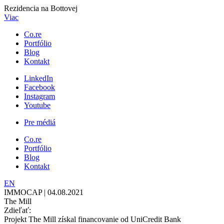
Rezidencia na Bottovej
Viac
Co.re
Portfólio
Blog
Kontakt
LinkedIn
Facebook
Instagram
Youtube
Pre médiá
Co.re
Portfólio
Blog
Kontakt
EN
IMMOCAP | 04.08.2021
The Mill
Zdieľať:
Projekt The Mill získal financovanie od UniCredit Bank