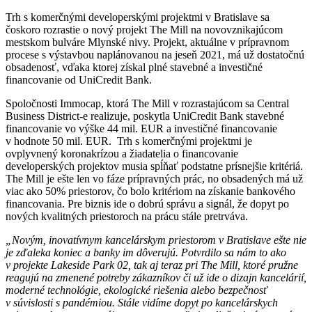
Trh s komerčnými developerskými projektmi v Bratislave sa
čoskoro rozrastie o nový projekt The Mill na novovznikajúcom
mestskom bulváre Mlynské nivy. Projekt, aktuálne v prípravnom
procese s výstavbou naplánovanou na jeseň 2021, má už dostatočnú
obsadenosť, vďaka ktorej získal plné stavebné a investičné
financovanie od UniCredit Bank.
Spoločnosti Immocap, ktorá The Mill v rozrastajúcom sa Central
Business District-e realizuje, poskytla UniCredit Bank stavebné
financovanie vo výške 44 mil. EUR a investičné financovanie
v hodnote 50 mil. EUR. Trh s komerčnými projektmi je
ovplyvnený koronakrízou a žiadatelia o financovanie
developerských projektov musia spĺňať podstatne prísnejšie kritériá.
The Mill je ešte len vo fáze prípravných prác, no obsadených má už
viac ako 50% priestorov, čo bolo kritériom na získanie bankového
financovania
. P
re biznis ide o dobrú správu a signál, že dopyt po
nových kvalitných priestoroch na prácu stále pretrváva.
„Novým, inovatívnym kancelárskym priestorom v Bratislave ešte nie
je zďaleka koniec a banky im dôverujú. Potvrdilo sa nám to ako
v projekte Lakeside Park 02, tak aj teraz pri The Mill, ktoré pružne
reagujú na zmenené potreby zákazníkov či už ide o dizajn kancelárií,
moderné technológie, ekologické riešenia alebo bezpečnosť
v súvislosti s pandémiou. Stále vidíme dopyt po kancelárskych