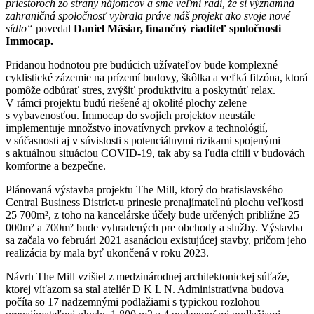
priestoroch zo strany nájomcov a sme veľmi radi, že si významná
zahraničná spoločnosť vybrala práve náš projekt ako svoje nové
sídlo“
povedal
Daniel Mäsiar, finančný riaditeľ spoločnosti
Immocap.
Pridanou hodnotou pre budúcich užívateľov bude komplexné
cyklistické zázemie na prízemí budovy, škôlka a veľká fitzóna, ktorá
pomôže odbúrať stres, zvýšiť produktivitu a poskytnúť relax.
V rámci projektu budú riešené aj okolité plochy zelene
s vybavenosťou. Immocap do svojich projektov neustále
implementuje množstvo inovatívnych prvkov a technológií,
v súčasnosti aj v súvislosti s potenciálnymi rizikami spojenými
s aktuálnou situáciou COVID-19, tak aby sa ľudia cítili v budovách
komfortne a bezpečne.
Plánovaná výstavba projektu The Mill, ktorý do bratislavského
Central Business District-u prinesie prenajímateľnú plochu veľkosti
25 700m², z toho na kancelárske účely bude určených približne 25
000m² a 700m² bude vyhradených pre obchody a služby. Výstavba
sa začala vo februári 2021 asanáciou existujúcej stavby, pričom jeho
realizácia by mala byť ukončená v roku 2023.
Návrh The Mill vzišiel z medzinárodnej architektonickej súťaže,
ktorej víťazom sa stal ateliér D K L N. Administratívna budova
počíta so 17 nadzemnými podlažiami s typickou rozlohou