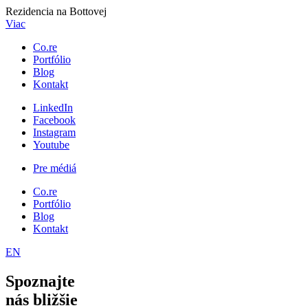
Rezidencia na Bottovej
Viac
Co.re
Portfólio
Blog
Kontakt
LinkedIn
Facebook
Instagram
Youtube
Pre médiá
Co.re
Portfólio
Blog
Kontakt
EN
Spoznajte
nás bližšie