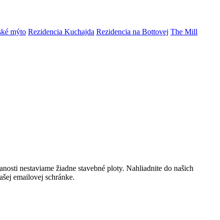
ské mýto
Rezidencia Kuchajda
Rezidencia na Bottovej
The Mill
anosti nestaviame žiadne stavebné ploty. Nahliadnite do našich
ašej emailovej schránke.