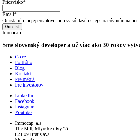
Priezvisko*
Email*
Odoslaním mojej emailovej adresy súhlasím s jej spracúvaním na posi
Odoslať
Immocap
Sme slovenský developer a už viac ako 30 rokov vytvá
Co.re
Portfólio
Blog
Kontakt
Pre médiá
Pre investorov
LinkedIn
Facebook
Instagram
Youtube
Immocap, a.s.
The Mill, Mlynské nivy 55
821 09 Bratislava
Slovensko