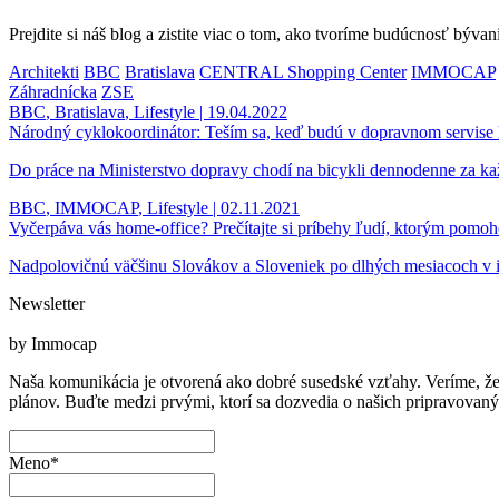
Prejdite si náš blog a zistite viac o tom, ako tvoríme budúcnosť bývani
Architekti
BBC
Bratislava
CENTRAL Shopping Center
IMMOCAP
Záhradnícka
ZSE
BBC
,
Bratislava
,
Lifestyle
| 19.04.2022
Národný cyklokoordinátor: Teším sa, keď budú v dopravnom servise h
Do práce na Ministerstvo dopravy chodí na bicykli dennodenne za ka
BBC
,
IMMOCAP
,
Lifestyle
| 02.11.2021
Vyčerpáva vás home-office? Prečítajte si príbehy ľudí, ktorým pomoho
Nadpolovičnú väčšinu Slovákov a Sloveniek po dlhých mesiacoch v izo
Newsletter
by Immocap
Naša komunikácia je otvorená ako dobré susedské vzťahy. Veríme, že d
plánov. Buďte medzi prvými, ktorí sa dozvedia o našich pripravovanýc
Meno*