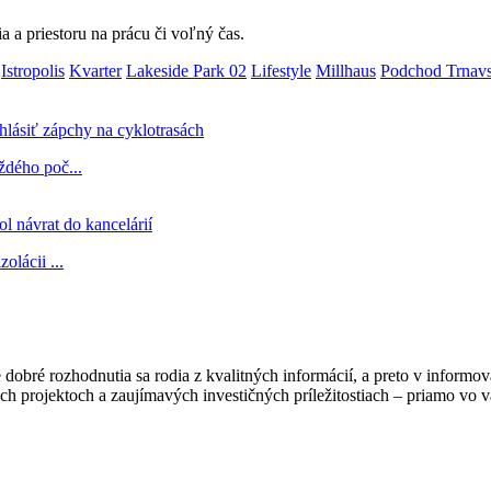
a a priestoru na prácu či voľný čas.
Istropolis
Kvarter
Lakeside Park 02
Lifestyle
Millhaus
Podchod Trnav
lásiť zápchy na cyklotrasách
ždého poč...
l návrat do kancelárií
lácii ...
obré rozhodnutia sa rodia z kvalitných informácií, a preto v informov
h projektoch a zaujímavých investičných príležitostiach – priamo vo v